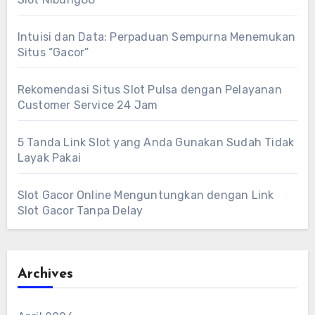
Intuisi dan Data: Perpaduan Sempurna Menemukan
Situs “Gacor”
Rekomendasi Situs Slot Pulsa dengan Pelayanan
Customer Service 24 Jam
5 Tanda Link Slot yang Anda Gunakan Sudah Tidak
Layak Pakai
Slot Gacor Online Menguntungkan dengan Link
Slot Gacor Tanpa Delay
Archives