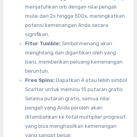
menjatuhkan orb dengan nilai pengali
mulai dari 2x hingga 500x, meningkatkan
potensi kemenangan Anda secara
signifikan.
Fitur Tumble:
Simbol menang akan
menghilang dan digantikan oleh yang
baru, memberikan peluang kemenangan
beruntun.
Free Spins:
Dapatkan 4 atau lebih simbol
Scatter untuk memicu 15 putaran gratis.
Selama putaran gratis, semua nilai
pengali yang Anda peroleh akan
ditambahkan ke total multiplier progresif,
yang bisa menghasilkan kemenangan
yang sangat besar.