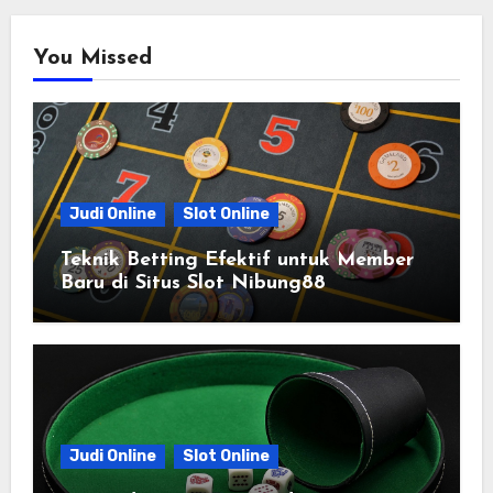
You Missed
Judi Online
Slot Online
Teknik Betting Efektif untuk Member
Baru di Situs Slot Nibung88
Judi Online
Slot Online