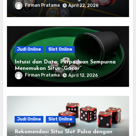
Firman Pratama
April 22, 2026
Judi Online
Slot Online
Intuisi dan Data: Perpaduan Sempurna
Menemukan Situs “Gacor”
Firman Pratama
April 12, 2026
Judi Online
Slot Online
Rekomendasi Situs Slot Pulsa dengan