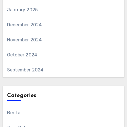
January 2025
December 2024
November 2024
October 2024
September 2024
Categories
Berita