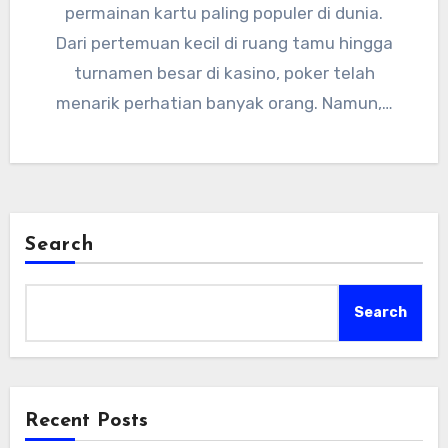
permainan kartu paling populer di dunia.
Dari pertemuan kecil di ruang tamu hingga
turnamen besar di kasino, poker telah
menarik perhatian banyak orang. Namun,…
Search
Search
Recent Posts