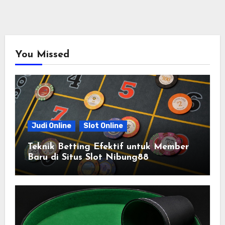
You Missed
Judi Online
Slot Online
Teknik Betting Efektif untuk Member
Baru di Situs Slot Nibung88